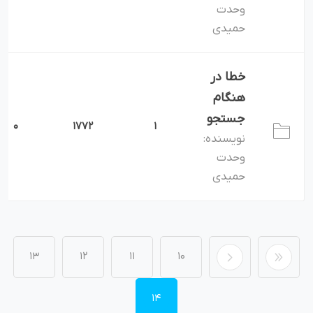
وحدت
حمیدی
خطا در
هنگام
جستجو
0
1772
1
نویسنده:
وحدت
حمیدی
13
12
11
10
14