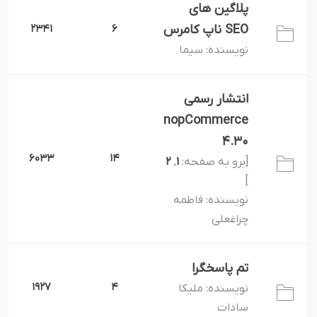
پلاگین های
SEO ناپ کامرس
6
2341
سیما
نویسنده:
انتشار رسمی
nopCommerce
4.30
6033
14
[برو به صفحه:
,
2
1
]
فاطمه
نویسنده:
چراغعلی
تم پاسخگرا
1927
4
ملیکا
نویسنده:
سادات