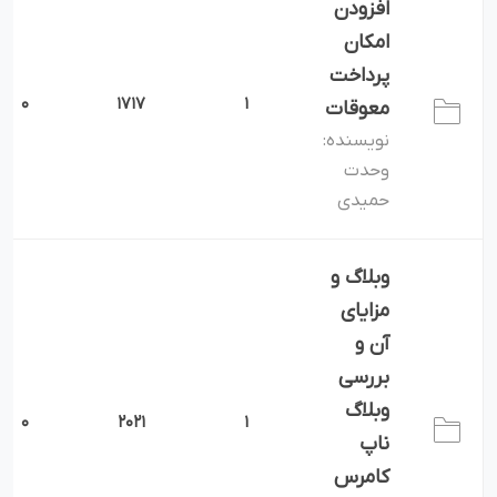
افزودن
امکان
پرداخت
0
1717
1
معوقات
نویسنده:
وحدت
حمیدی
وبلاگ و
مزایای
آن و
بررسی
وبلاگ
0
2021
1
ناپ
کامرس