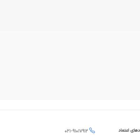
دهای اعتماد
021-
91017912