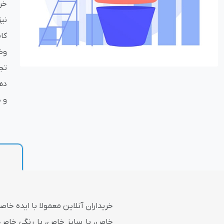
خر
بازاریابی و فر
کا
تج
ده
و 
پلاگین های ارسال و
خریداران آنلاین معمولا با ایده خا
خاص، با سایز خاص، با رنگی خاص ک