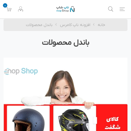
0
خانه
افزونه ناپ کامرس
باندل محصولات
باندل محصولات