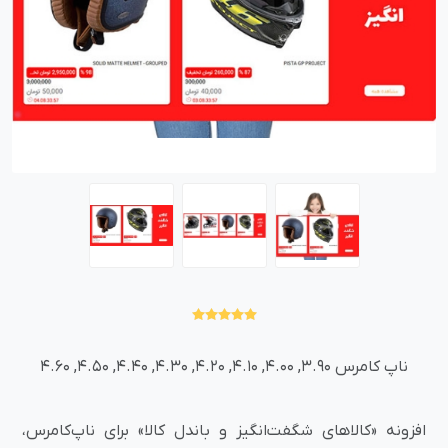
ناپ کامرس 3.90, 4.00, 4.10, 4.20, 4.30, 4.40, 4.50, 4.60
افزونه «کالاهای شگفت‌انگیز و باندل کالا» برای ناپ‌کامرس،