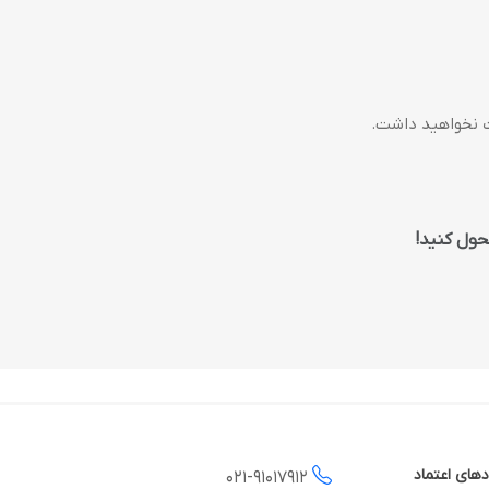
ت نخواهید داشت.
حول کنید!
دهای اعتماد
021-
91017912