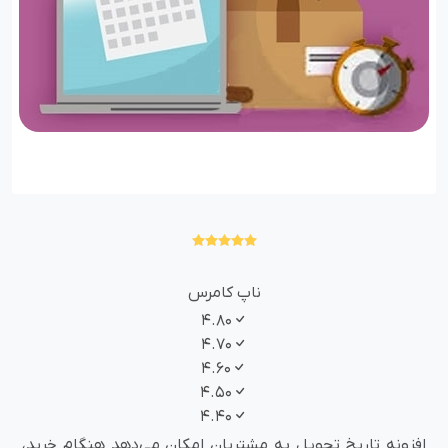
ناپ کامرس
4.80
4.70
4.60
4.50
4.40
افزونه تاریخ تحویل به مشتریان امکان می‌دهد هنگام خرید،