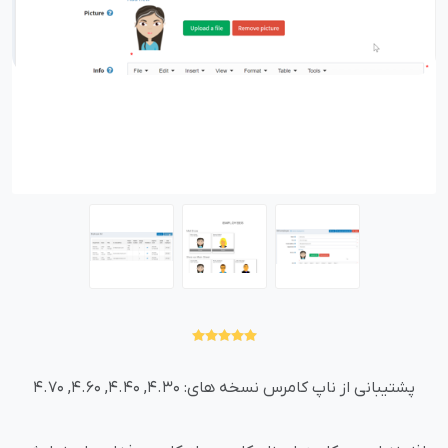
پشتیبانی از ناپ کامرس نسخه های: 4.30, 4.40, 4.60, 4.70