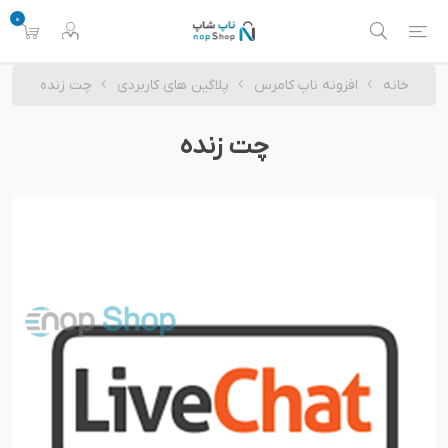
0
خانه
افزونه ناپ کامرس
پلاگین های کاربردی
چت زنده
چت زنده