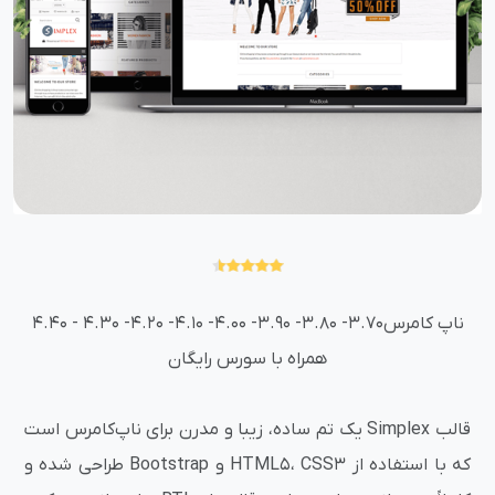
ناپ کامرس3.70- 3.80- 3.90- 4.00- 4.10- 4.20- 4.30 - 4.40
همراه با سورس رایگان
قالب Simplex یک تم ساده، زیبا و مدرن برای ناپ‌کامرس است
که با استفاده از HTML5، CSS3 و Bootstrap طراحی شده و