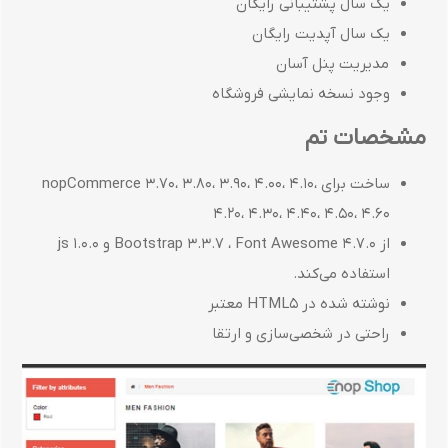
یک سال پشتیبانی رایگان
یک سال آپدیت رایگان
مدیریت پنل آسان
وجود نسخه نمایشی فروشگاه
مشخصات تم
ساخت برای nopCommerce 3.70، 3.80، 3.90، 4.00، 4.10،
4.20، 4.30، 4.40، 4.50، 4.60
از Bootstrap 3.3.7 ، Font Awesome 4.7.0 و js 1.0.0
استفاده می‌کند.
نوشته شده در HTML5 معتبر
راحتی در شخصی‌سازی و ارتقا