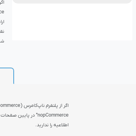
بازاریابی و فر
ار
نق
شامل نسخه 
پلاگین های ارسال و
nopCommerce" در پای
اطلاعیه را ندارید.