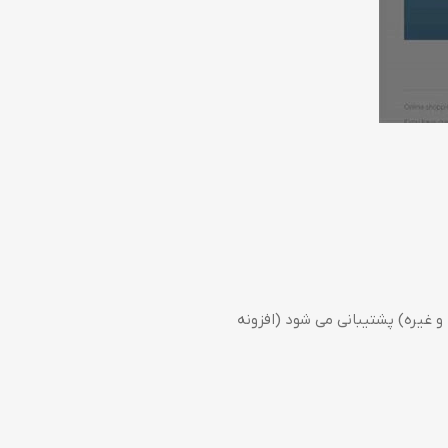
رود به سیستم و تأیید ورود به سیستم در تأیید هویت خارجی در فیس بوک (Google ، Yahoo ، Twitter و غیره) پشتیبانی می شود (افزونه