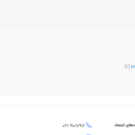
(1)
p
دهای اعتماد
021-
91017912