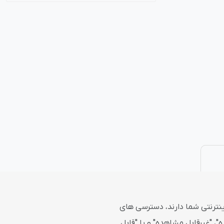
نتی
پلاگین های ارسال پیامک
اینترنتی شما دارند، دسترسی های
 "غیرقابل مشاهده" و یا "قابل