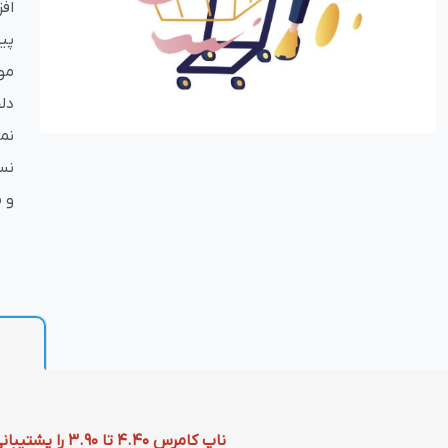
اف
پی
بازاریابی و فر
مو
دل
نم
و 
پلاگین های ارسال و
ناپ کامرس 4.40 تا 3.90 را پشتیبانی می کند.