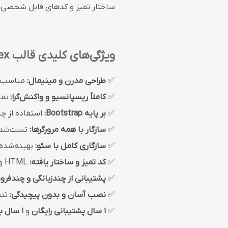
ساختار تمیز و کدهای قابل شخصی‌س
ویژگی‌های کلیدی قالب Simplex:
✅
طراحی مدرن و مینیمال:
مناسب بر
✅
کاملاً ریسپانسیو و واکنش‌گرا:
نما
✅
بر پایه Bootstrap:
استفاده از چا
✅
سازگار با همه مرورگرها:
تست‌شده روی مرو
✅
سازگاری کامل با سئو:
بهینه‌شده 
✅
کد تمیز و ساختار یافته:
HTML و CSS مرتب و قابل ویرایش برای توسعه آسان‌تر
✅
پشتیبانی از چندزبانگی و چندفر
✅
نصب آسان و بدون پیچیدگی:
تنه
✅
1 سال پشتیبانی رایگان
و
1 سال به‌روزرسانی رایگان