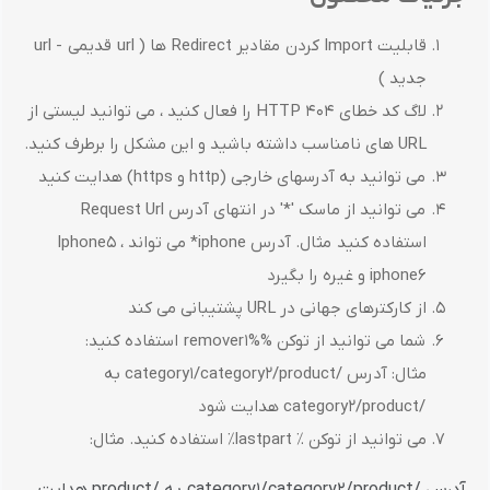
قابلیت Import کردن مقادیر Redirect ها ( url قدیمی - url
جدید )
لاگ کد خطای HTTP 404 را فعال کنید ، می توانید لیستی از
URL های نامناسب داشته باشید و این مشکل را برطرف کنید.
می توانید به آدرسهای خارجی (http و https) هدایت کنید
می توانید از ماسک '*' در انتهای آدرس Request Url
استفاده کنید مثال. آدرس iphone* می تواند Iphone5 ،
iphone6 ​​و غیره را بگیرد
از کارکترهای جهانی در URL پشتیبانی می کند
شما می توانید از توکن %remover1% استفاده کنید:
مثال: آدرس /category1/category2/product به
/category2/product هدایت شود
می توانید از توکن ٪ lastpart٪ استفاده کنید. مثال:
آدرس /category1/category2/product به /product هدایت