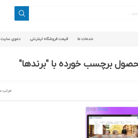
خدمات ما
قیمت فروشگاه اینترنتی
دموی سایت 
صول برچسب خورده با "برندها"
مرتب س
 کامرس
پ کامرس
پلاگین های کاربردی
قالب های رایگان ناپ کامرس
پلاگین های SEO ناپ کامرس