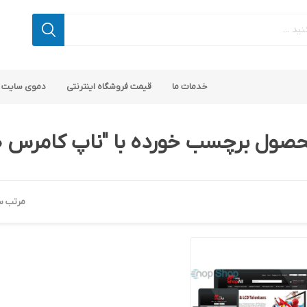
خدمات ما
قیمت فروشگاه اینترنتی
دموی سایت 
صول برچسب خورده با "ناپ کامرس 4.20"
مرتب س
 کامرس
پ کامرس
پلاگین های کاربردی
قالب های رایگان ناپ کامرس
پلاگین های SEO ناپ کامرس