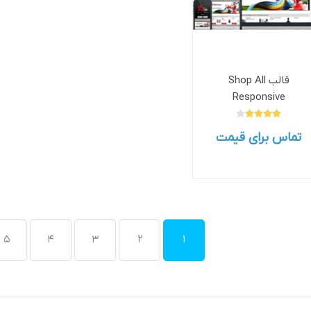
وش
هوش مصنوعی
درگاه های پرداخت اینتر
قالب Shop All
Responsive
تماس برای قیمت
 تحویل
5
4
3
2
1