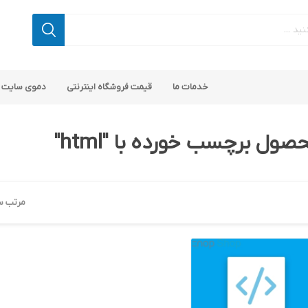
خدمات ما
قیمت فروشگاه اینترنتی
دموی سایت 
صول برچسب خورده با "html"
مرتب س
 کامرس
پ کامرس
پلاگین های کاربردی
قالب های رایگان ناپ کامرس
پلاگین های SEO ناپ کامرس