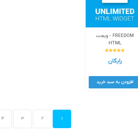
وش
هوش مصنوعی
درگاه های پرداخت اینتر
FREEDOM - ویجت
HTML
رایگان
 تحویل
افزودن به سبد خرید
4
3
2
1