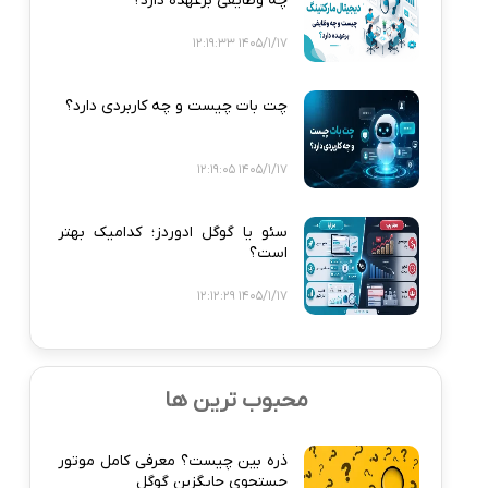
چه وظایفی برعهده دارد؟
1405/1/17 12:19:33
چت بات چیست و چه کاربردی دارد؟
1405/1/17 12:19:05
سئو یا گوگل ادوردز؛ کدامیک بهتر
است؟
1405/1/17 12:12:29
محبوب ترین ها
ذره‌ بین چیست؟ معرفی کامل موتور
جستجوی جایگزین گوگل