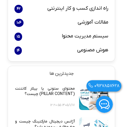
راه اندازی کسب و کار اینترنتی
42
مقالات آموزشی
104
سیستم مدیریت محتوا
15
هوش مصنوعی
14
جدیدترین ها
09127857628
محتوای ستونی یا پیلار کانتنت
(PILLAR CONTENT) چیست؟
1405/1/17 12:20:55
آژانس دیجیتال مارکتینگ چیست و
چه وظایفی برعهده دارد؟