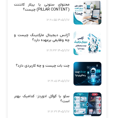
محتوای ستونی یا پیلار کانتنت
(PILLAR CONTENT) چیست؟
1405/1/17 12:20:55
آژانس دیجیتال مارکتینگ چیست و
چه وظایفی برعهده دارد؟
1405/1/17 12:19:33
چت بات چیست و چه کاربردی دارد؟
1405/1/17 12:19:05
سئو یا گوگل ادوردز؛ کدامیک بهتر
است؟
1405/1/17 12:12:29