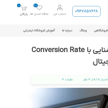
0
(0)
09127857628
حساب من
علاقه مندی ها
رایگان
فروشگاهی
وبلاگ
درباره ما
آموزش فروشگاه اینترنتی
نرخ تبدیل چیست؟ راهنمای کامل آشنایی با Conversion Rate
جیتال
ارتباط فروشگاه با نرم افزار
امتیاز:
5 / 5 از 3 نظر
نظرات:
3
حسابداری