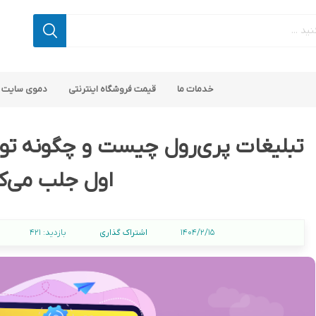
خدمات ما
قیمت فروشگاه اینترنتی
دموی سایت 
تبلیغات پری‌رول چیست و چگونه توج
اول جلب می‌ک
اپ کامرس
 ناپ کامرس
پلاگین های کاربردی
قالب های رایگان ناپ کامرس
پلاگین های SEO ناپ کامرس
اشتراک گذاری
1404/2/15
بازدید:
421