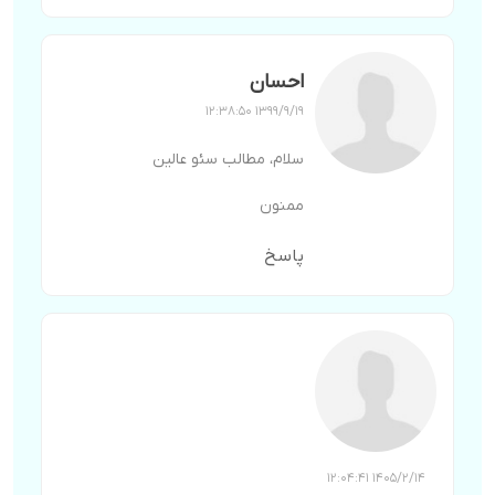
احسان
1399/9/19 12:38:50
سلام، مطالب سئو عالین
ممنون
پاسخ
1405/2/14 12:04:41