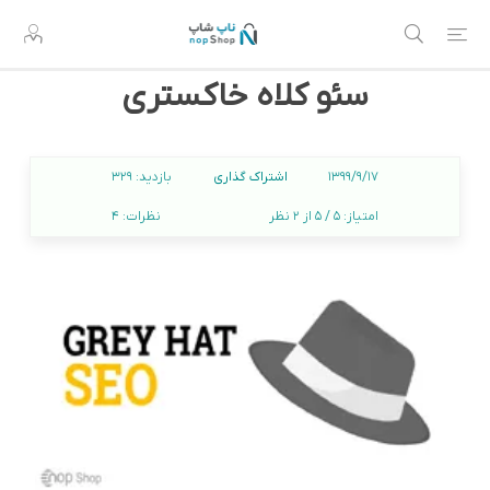
سئو کلاه خاکستری
اشتراک گذاری
1399/9/17
بازدید:
329
امتیاز:
5 / 5 از 2 نظر
نظرات:
4