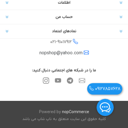
اطلاعات
حساب من
نمادهای اعتماد
021-
91017912
nopshop@yahoo.com
ما را در شبکه های اجتماعی دنبال کنید:
09127857628
Powered by
nopCommerce
کلیه حقوق این سایت متعلق به ناپ شاپ می باشد