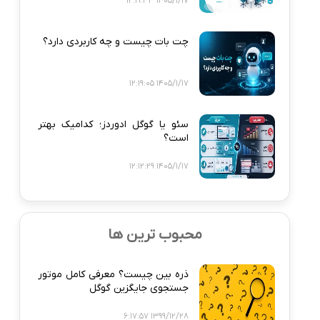
1405/1/17 12:19:33
چت بات چیست و چه کاربردی دارد؟
1405/1/17 12:19:05
سئو یا گوگل ادوردز؛ کدامیک بهتر
است؟
1405/1/17 12:12:29
محبوب ترین ها
ذره‌ بین چیست؟ معرفی کامل موتور
جستجوی جایگزین گوگل
1399/12/28 6:17:57