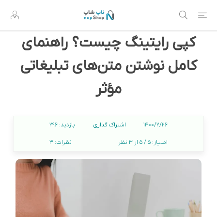
کپی رایتینگ چیست؟ راهنمای
کامل نوشتن متن‌های تبلیغاتی
مؤثر
اشتراک گذاری
1400/2/26
بازدید:
296
امتیاز:
5 / 5 از 3 نظر
نظرات:
3