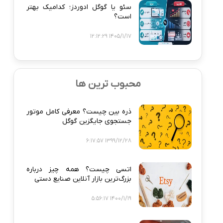
سئو یا گوگل ادوردز؛ کدامیک بهتر
است؟
1405/1/17 12:12:29
محبوب ترین ها
ذره‌ بین چیست؟ معرفی کامل موتور
جستجوی جایگزین گوگل
1399/12/28 6:17:57
اتسی چیست؟ همه‌ چیز درباره
بزرگ‌ترین بازار آنلاین صنایع دستی
1400/1/19 5:56:17