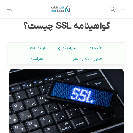
گواهینامه SSL چیست؟
اشتراک گذاری
1400/7/21
بازدید:
500
امتیاز:
0 / 5 از 0 نظر
نظرات:
0