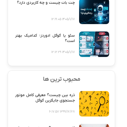
چت بات چیست و چه کاربردی دارد؟
1405/1/17 12:19:05
سئو یا گوگل ادوردز؛ کدامیک بهتر
است؟
1405/1/17 12:12:29
محبوب ترین ها
ذره‌ بین چیست؟ معرفی کامل موتور
جستجوی جایگزین گوگل
1399/12/28 6:17:57