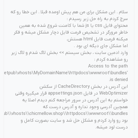
سلام . این مشکل برای من هم پیش اومده قبلا . این خطا رو که
سرچ کردم به راه حل زیر رسیدم :
محتوای فایل css یا js شما با کامنت شروع شده به همین
خاطر مرورگر در تشخیص فرمت فایل دچار مشکل میشه و فکر
میکنه فرمت فایل html هستش.
اما مشکل جای دیگه ای بود .
وارد ادمین سایت ، بخش سیستم >> بخش لاگ شدم و لاگ زیر
رو مشاهده کردم :
Access to the path
:\Inetpub\vhosts\MyDomainName\httpdocs\wwwroot\bundles'
is denied.
این آدرس در بخش CacheDirectory از سکشن
WebOptimizer در فایل appsettings.json قرار میگیره وقتی
خواستم به این آدرس در سرور مراجعه کنم دیدم اصلا یه
همچین آدرسی وجود نداره و آدرس درست که
tepub\\vhosts\\chicmellow.shop\\httpdocs\\wwwroot\\bundles
بود رو وارد کردم و مشکل حل شد و سایت بصورت کامل و
درست لود میشه.