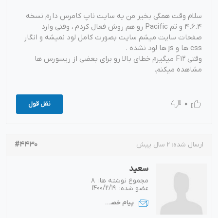
سلام وقت همگی بخیر من یه سایت ناپ کامرس دارم نسخه
4.6.4 و تم Pacific رو هم روش فعال کردم ، وقتی وارد
صفحات سایت میشم سایت بصورت کامل لود نمیشه و انگار
css ها و js ها لود نشده .
وقتی F12 میگیرم خطای بالا رو برای بعضی از ریسورس ها
مشاهده میکنم.
0
نقل قول
#4430
ارسال شده:
2 سال پیش
سعید
مجموع نوشته ها:
8
عضو شده:
1400/2/19
پیام خصوصی