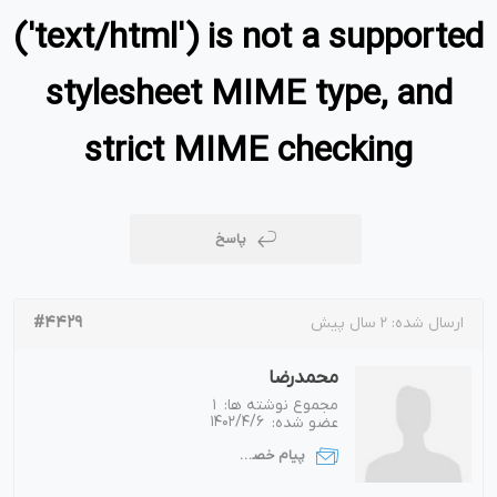
('text/html') is not a supported
stylesheet MIME type, and
strict MIME checking
پاسخ
#4429
ارسال شده:
2 سال پیش
محمدرضا
مجموع نوشته ها:
1
عضو شده:
1402/4/6
پیام خصوصی