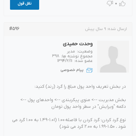
0
نقل قول
#596
ارسال شده:
9 سال پیش
وحدت حمیدی
وضعیت:
مدیر
مجموع نوشته ها:
398
عضو شده:
1394/2/11
پیام خصوصی
در بخش تعریف واحد پول مبلغ را گرد (رند) کنید:
بخش مدیریت --> منوی پیکربندی --> واحدهای پول -->
دکمه "ویرایش" در سطر واحد پول تومان
نوع گرد کردن: گرد کردن با فاصله 1.00 (1.01-1.49 به 1.00 گرد می
شود ، 1.50-1.99 به 2.00 گرد می شود)