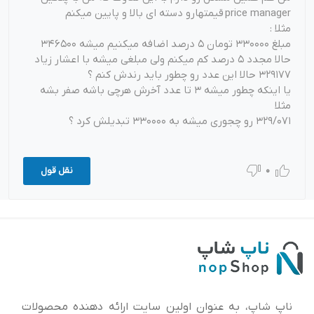
price manager قیمتهارو دسته ای بالا و پایین میکنم
مثلا :
مبلغ 330000 تومان 5 درصد اضافه میکنیم میشه 346500
حالا مجدد 5 درصد کم میکنم ولی مبلغی میشه با اعشار زیاد
329177 حالا این عدد رو چطور باید رندش کنم ؟
یا اینکه چطور میشه 3 تا عدد آخرش هرچی باشه صفر بشه
مثلا
329/071 رو چجوری میشه به 330000 تبدیلش کرد ؟
0
نقل قول
ناپ شاپ، به عنوان اولین سایت ارائه‌ دهنده محصولات