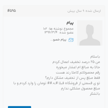
#595
ارسال شده:
9 سال پیش
پیام
مجموع نوشته ها:
102
عضو شده:
1396/3/4
پیام خصوصی
باسلام
من 25 درصد تخفیف اعمال کردم
حالا به مبالغ ام اعشار میخوره
رقم محصولاتم کاملا رند هست
فقط مبلغ پس از تخفیف مشکل دارم؟
تو ی قسمتی از فروشگاه قبلا #,0.## تومان را وارد کردم و با
مبلغ محصول مشکلی ندارم
باتشکر