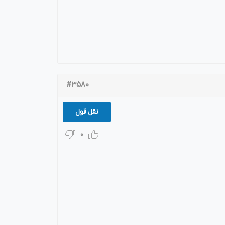
#3580
نقل قول
0