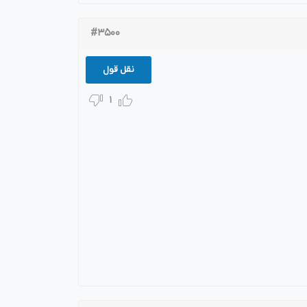
#3500
نقل قول
1