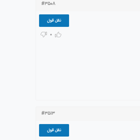
#3508
نقل قول
0
#3513
نقل قول