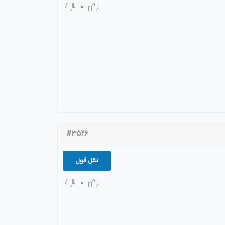
0
#3526
نقل قول
0