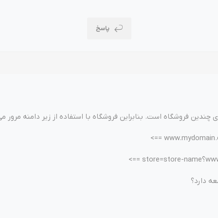
وش
هوش مصنوعی
درگاه های پرداخت اینتر
پاسخ
 تحویل
ی چندین فروشگاه است. بنابراین فروشگاه با استفاده از زیر دامنه مرور م
www.mydomain.co
st ==>
عه دارد؟