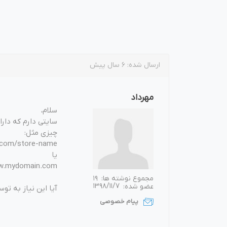
بازاریابی و فر
ارسال شده:
6 سال پیش
مهرداد
پلاگین های ارسال و
سلام،
سایتی دارم که دارا
چیزی مثل:
m/store-name ==>
یا
www.mydomain.com؟ore=store-name
مجموع نوشته ها:
19
عضو شده:
1398/11/7
آیا این نیاز به توس
پیام خصوصی