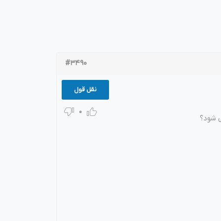
نتی
پلاگین های ارسال پیامک
#3490
نقل قول
0
ی شود؟