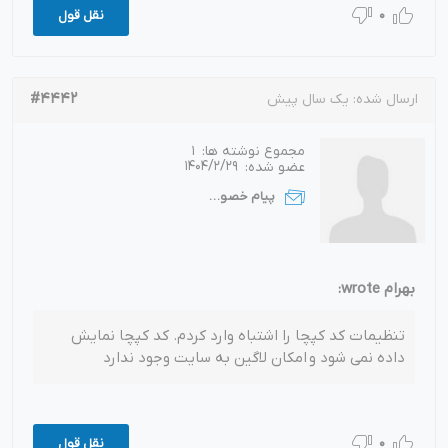
0
نقل قول
#4442
ارسال شده:
یک سال پیش
مجموع نوشته ها:
1
عضو شده:
1404/2/29
پیام خصوصی
بهرام wrote:
تنظیمات کد کپچا را اشتباه وارد کردم. کد کپچا نمایش
داده نمی شود و امکان لاگین به سایت وجود ندارد
0
نقل قول