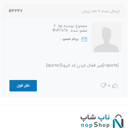
#4447
ارسال شده:
9 ماه پیش
مجموع نوشته ها:
2
عضو شده:
1404/7/18
پیام خصوصی
[quote=]غیر فعال کردن کد کپچا[/quote]
0
نقل قول