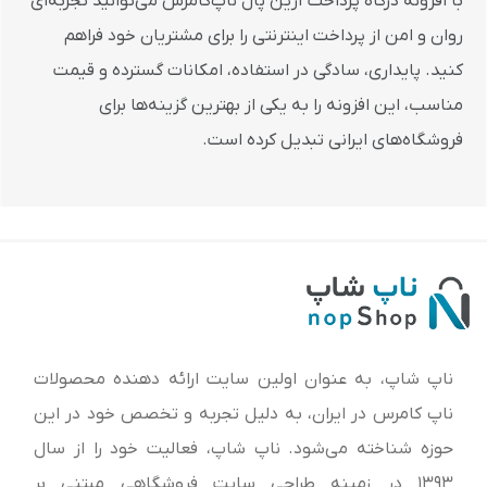
با
افزونه
درگاه
پرداخت
آرین
پال
ناپ‌کامرس
می‌توانید
تجربه‌ای
روان
و
امن
از
پرداخت
اینترنتی
را
برای
مشتریان
خود
فراهم
کنید.
پایداری،
سادگی
در
استفاده،
امکانات
گسترده
و
قیمت
مناسب،
این
افزونه
را
به
یکی
از
بهترین
گزینه‌ها
برای
فروشگاه‌های
ایرانی
تبدیل
کرده
است.
ناپ شاپ، به عنوان اولین سایت ارائه‌ دهنده محصولات
ناپ کامرس در ایران، به دلیل تجربه و تخصص خود در این
حوزه شناخته می‌شود. ناپ شاپ، فعالیت خود را از سال
1393 در زمینه طراحی سایت فروشگاهی مبتنی بر