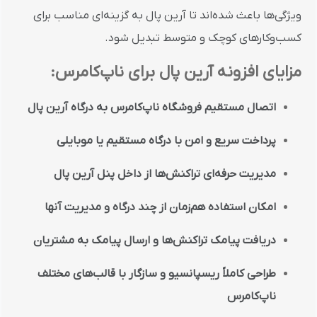
ویژگی‌ها
باعث
شده‌اند
تا
آرین
پال
به
گزینه‌ای
مناسب
برای
کسب‌وکارهای
کوچک
و
متوسط
تبدیل
شود.
مزایای
افزونه
آرین
پال
برای
ناپ‌کامرس:
اتصال
مستقیم
فروشگاه
ناپ‌کامرس
به
درگاه
آرین
پال
پرداخت
سریع
و
امن
با
درگاه
مستقیم
یا
موبایلی
مدیریت
حرفه‌ای
تراکنش‌ها
از
داخل
پنل
آرین
پال
امکان
استفاده
هم‌زمان
از
چند
درگاه
و
مدیریت
آنها
دریافت
پیامک
تراکنش‌ها
و
ارسال
پیامک
به
مشتریان
طراحی
کاملاً
ریسپانسیو
و
سازگار
با
قالب‌های
مختلف
ناپ‌کامرس