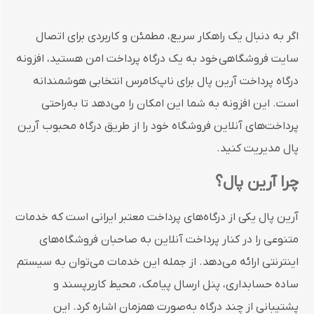
اگر
به
دنبال
یک
راهکار
سریع،
مطمئن
و
کاربردی
برای
اتصال
سایت فروشگاهی
خود
به
یک
درگاه
پرداخت
امن
هستید،
افزونه
درگاه
پرداخت
آرین
پال
برای
ناپ‌کامرس
انتخابی
هوشمندانه
است.
این
افزونه
به
شما
این
امکان
را
می‌دهد
تا
به‌راحتی
پرداخت‌های
آنلاین
فروشگاه
خود
را
از
طریق
درگاه
محبوب
آرین
پال
مدیریت
کنید.
چرا
آرین
پال؟
آرین
پال
یکی
از
درگاه‌های
پرداخت
معتبر
ایرانی
است
که
خدمات
متنوعی
را
در
کنار
پرداخت
آنلاین
به
صاحبان
فروشگاه‌های
اینترنتی
ارائه
می‌دهد.
از
جمله
این
خدمات
می‌توان
به
سیستم
ساده
حسابداری،
پنل
ارسال
پیامک،
محیط
کاربرپسند
و
پشتیبانی
از
چند
درگاه
به‌صورت
همزمان
اشاره
کرد.
این