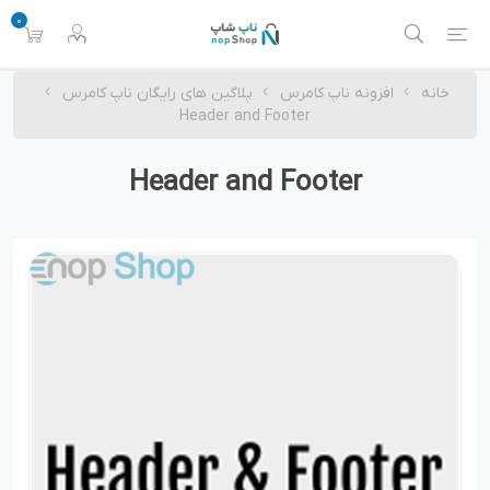
0
خانه
افزونه ناپ کامرس
پلاگین های رایگان ناپ کامرس
Header and Footer
Header and Footer