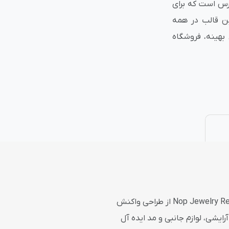
ی ناپ‌کامرس است که برای
این قالب در همه
نتی
پلاگین های ارسال پیامک
بهینه، فروشگاه
با استفاده از این قالب شیک و بسیار کاربردی، در میان رقبای خود متمایز باشید و بدرخشید. تم Nop Jewelry Responsive از طراحی واکنش
رایشی، لوازم جانبی و مد ایده آل