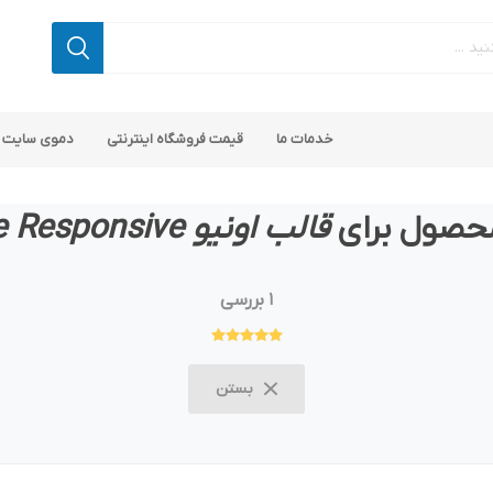
خدمات ما
قیمت فروشگاه اینترنتی
دموی سایت 
حصول برای
قالب اونیو Avenue Responsive
1 بررسی
 کامرس
پ کامرس
پلاگین های کاربردی
قالب های رایگان ناپ کامرس
پلاگین های SEO ناپ کامرس
بستن