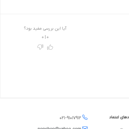
آیا این بررسی مفید بود؟
0
|
0
دهای اعتماد
021-
91017912