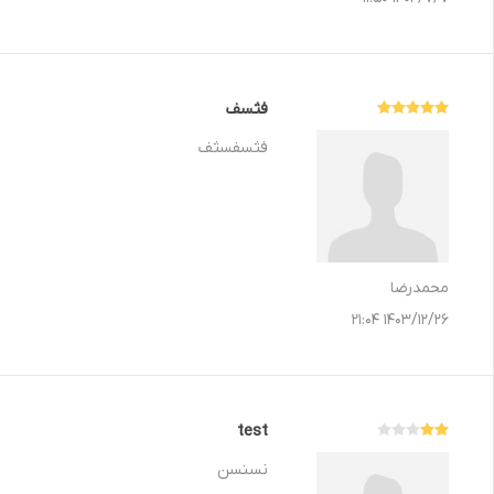
فثسف
فثسفسثف
محمدرضا
1403/12/26 21:04
test
نسنسن