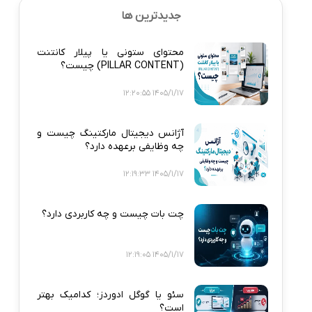
جدیدترین ها
محتوای ستونی یا پیلار کانتنت
(PILLAR CONTENT) چیست؟
1405/1/17 12:20:55
آژانس دیجیتال مارکتینگ چیست و
چه وظایفی برعهده دارد؟
1405/1/17 12:19:33
چت بات چیست و چه کاربردی دارد؟
1405/1/17 12:19:05
سئو یا گوگل ادوردز؛ کدامیک بهتر
است؟