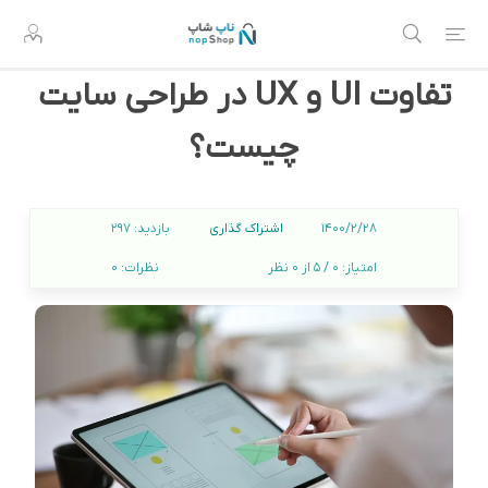
تفاوت UI و UX در طراحی سایت
چیست؟
اشتراک گذاری
1400/2/28
بازدید:
297
امتیاز:
0 / 5 از 0 نظر
نظرات:
0