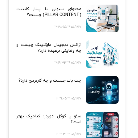
محتوای ستونی یا پیلار کانتنت
(PILLAR CONTENT) چیست؟
1405/1/17 12:20:55
آژانس دیجیتال مارکتینگ چیست و
چه وظایفی برعهده دارد؟
1405/1/17 12:19:33
چت بات چیست و چه کاربردی دارد؟
1405/1/17 12:19:05
سئو یا گوگل ادوردز؛ کدامیک بهتر
است؟
1405/1/17 12:12:29