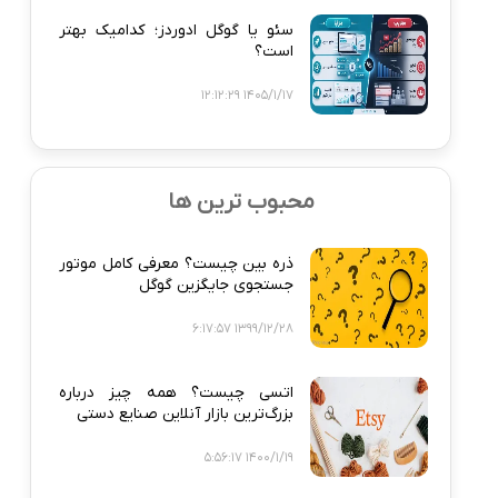
سئو یا گوگل ادوردز؛ کدامیک بهتر
است؟
1405/1/17 12:12:29
محبوب ترین ها
ذره‌ بین چیست؟ معرفی کامل موتور
جستجوی جایگزین گوگل
1399/12/28 6:17:57
اتسی چیست؟ همه‌ چیز درباره
بزرگ‌ترین بازار آنلاین صنایع دستی
1400/1/19 5:56:17