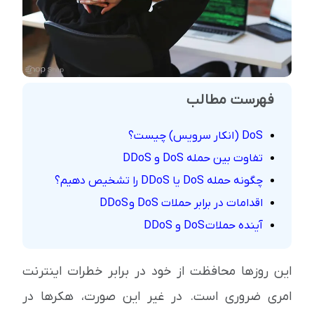
فهرست مطالب
DoS (انکار سرویس) چیست؟
تفاوت بین حمله DoS و DDoS
چگونه حمله DoS یا DDoS را تشخیص دهیم؟
اقدامات در برابر حملات DoS و DDoS
آینده حملات DoS و DDoS
این روزها محافظت از خود در برابر خطرات اینترنت
امری ضروری است. در غیر این صورت، هکرها در