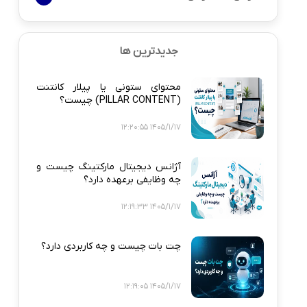
جدیدترین ها
محتوای ستونی یا پیلار کانتنت
(PILLAR CONTENT) چیست؟
1405/1/17 12:20:55
آژانس دیجیتال مارکتینگ چیست و
چه وظایفی برعهده دارد؟
1405/1/17 12:19:33
چت بات چیست و چه کاربردی دارد؟
1405/1/17 12:19:05