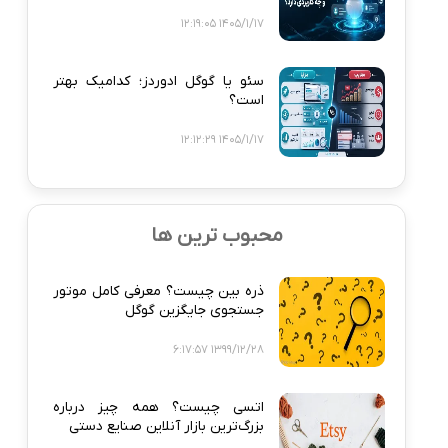
1405/1/17 12:19:05
سئو یا گوگل ادوردز؛ کدامیک بهتر
است؟
1405/1/17 12:12:29
محبوب ترین ها
ذره‌ بین چیست؟ معرفی کامل موتور
جستجوی جایگزین گوگل
1399/12/28 6:17:57
اتسی چیست؟ همه‌ چیز درباره
بزرگ‌ترین بازار آنلاین صنایع دستی