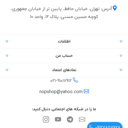
آدرس: تهران، خیابان حافظ، پایین تر از خیابان جمهوری،
کوچه حسین حسنی، پلاک ۱۲، واحد ۱۰
اطلاعات
حساب من
نمادهای اعتماد
021-
91017912
nopshop@yahoo.com
ما را در شبکه های اجتماعی دنبال کنید:
09127857628