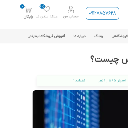
0
(0)
09127857628
حساب من
علاقه مندی ها
رایگان
فروشگاهی
وبلاگ
درباره ما
آموزش فروشگاه اینترنتی
رش چیست؟
امتیاز:
5 / 5 از 1 نظر
نظرات:
1
ارتباط فروشگاه با نرم افزار
حسابداری