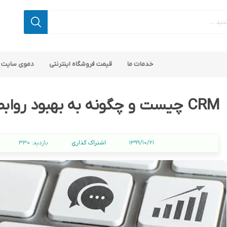
خدمات ما
قیمت فروشگاه اینترنتی
دموی سایت 
CRM چیست و چگونه به بهبود روابط با مشتریان کمک می‌کند؟
اشتراک گذاری
1399/10/21
بازدید:
330
اپ کامرس
 ناپ کامرس
پلاگین های کاربردی
قالب های رایگان ناپ کامرس
پلاگین های SEO ناپ کامرس