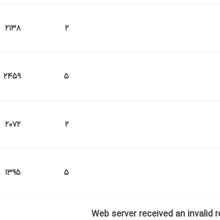
2138
2
2459
5
2072
2
1395
5
502 - Web server received an invali