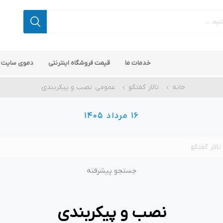
خدمات ما
قیمت فروشگاه اینترنتی
دموی سایت 
خانه
تالار گفتگو
عمومی
نصب و پیکربندی
16 مرداد 1405
 کامرس
پ کامرس
پلاگین های کاربردی
قالب های رایگان ناپ کامرس
پلاگین های SEO ناپ کامرس
جستجو پیشرفته
نصب و پیکربندی