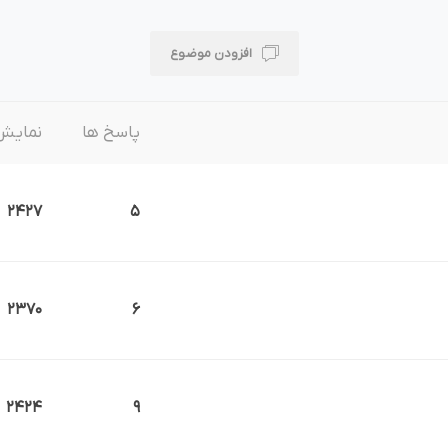
وش
هوش مصنوعی
درگاه های پرداخت اینتر
افزودن موضوع
پاسخ ها
نمایش
 تحویل
2427
5
2370
6
2424
9