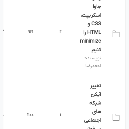
جاوا
اسکریپت،
CSS و
2
961
2
HTML را
minimize
کنیم
نویسنده:
احمدرضا
تغییر
آیکن
شبکه
های
0
1100
1
اجتماعی