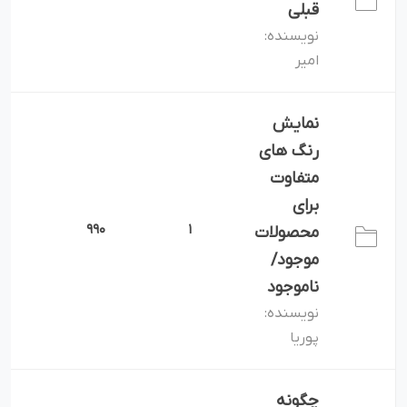
قبلی
نویسنده:
امیر
نمایش
رنگ های
متفاوت
برای
1
990
1
محصولات
موجود/
ناموجود
نویسنده:
پوریا
چگونه