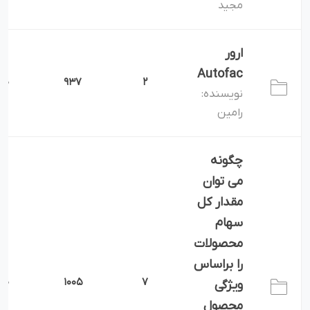
مجید
ارور
Autofac
0
937
2
نویسنده:
رامین
چگونه
می توان
مقدار کل
سهام
محصولات
را براساس
0
1005
7
ویژگی
محصول