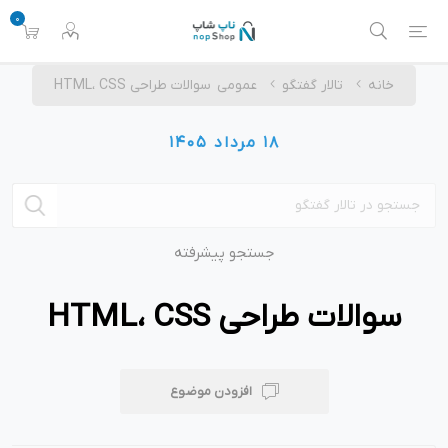
0
خانه
تالار گفتگو
عمومی
سوالات طراحی HTML، CSS
18 مرداد 1405
جستجو پیشرفته
سوالات طراحی HTML، CSS
افزودن موضوع