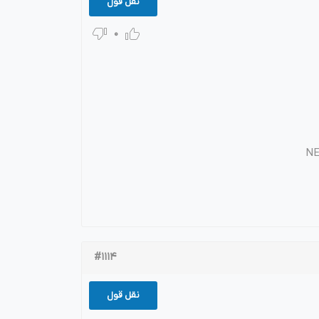
نقل قول
0
.N
#1114
نقل قول