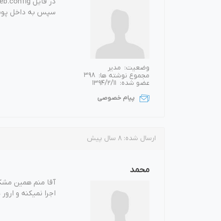
در فایل web.config مقدار stdoutLogEnabled را true کنید.
سپس به داخل پوشه \logs\ بروید و لاگها را بررسی کنید تا علت 
وضعیت:
مدیر
مجموع نوشته ها:
398
عضو شده:
1394/2/11
پیام خصوصی
ارسال شده:
8 سال پیش
محمد
اجرا نمیکنه و ارور