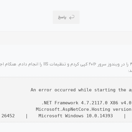
وش
هوش مصنوعی
درگاه های پرداخت اینتر
پاسخ
 تحویل
من ناپ کامرس 4.0 را در ویندوز سرور 2016 کپی کردم و تنظیمات IIS را انجام دادم. هنگام
:
An error occurred
while
starting the a
.NET Framework 4.7.2117.0 X86 
Microsoft.AspNetCore.Hosting version
26452 | Microsoft Windows 10.0.14393 | N