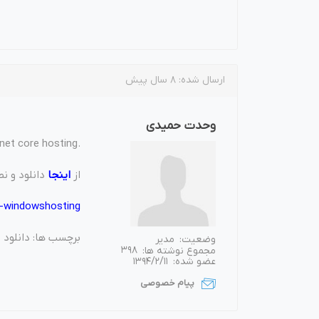
ارسال شده:
8 سال پیش
وحدت حمیدی
.net core hosting را نصب کرده اید؟
از
اینجا
دانلود و ن
2-windowshosting
برچسب ها: دانلود دات نت 
وضعیت:
مدیر
مجموع نوشته ها:
398
عضو شده:
1394/2/11
پیام خصوصی