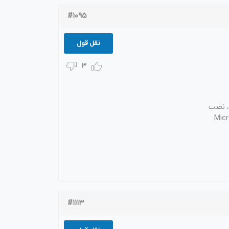
#1095
نقل قول
3
no در ویندوز سرور ، نصب
net در windows server ، نصب Microsoft
#1113