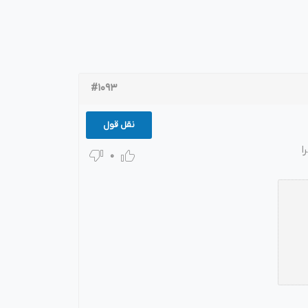
نتی
پلاگین های ارسال پیامک
#1093
نقل قول
 اجرا
0