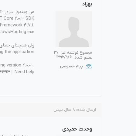
بهزاد
من ویندوز سرور 2012 دارم و موارد زیر را نصب کرده:
T Core 2.0.3 SDK
.NET Framework 4.7.1
dowsHosting.exe
ولی همچنای خطای 
g the application.
مجموع نوشته ها:
30
عضو شده:
1396/9/6
g version 2.0.0-
پیام خصوصی
4393 | Need help?
ارسال شده:
8 سال پیش
وحدت حمیدی