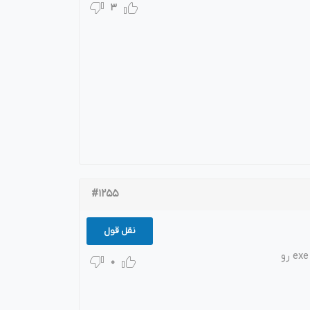
3
#1255
نقل قول
آقا منم همین مشکل رو دارم. با هاستم تماس گرفتم و گفت : شما هاستتون اشتراکیه و فایل exe رو
0