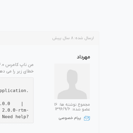
بازاریابی و فر
ارسال شده:
8 سال پیش
مهرداد
پلاگین های ارسال و
خطای زیر را می دهد
pplication.
v4.0.0.0 |
مجموع نوشته ها:
16
عضو شده:
1396/9/6
 2.0.0-rtm-
eed help?
پیام خصوصی