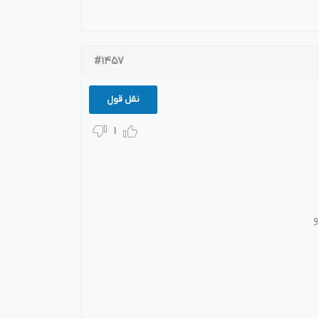
#1457
نقل قول
1
نید و