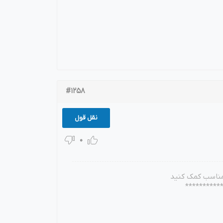
#1258
نقل قول
0
 مناسب کمک کنید
**********