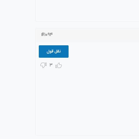
#1094
نقل قول
3