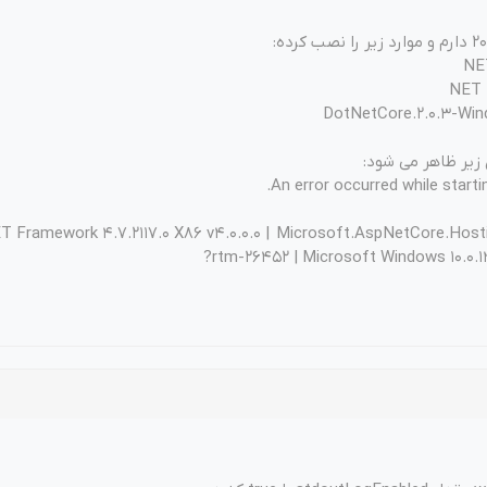
NE
DotNetCore.2.0.3-Win
زیر ظاهر می شود:
An error occurred while startin
ET Framework 4.7.2117.0 X86 v4.0.0.0 | Microsoft.AspNetCore.Hostin
rtm-26452 | Microsoft Windows 10.0.1