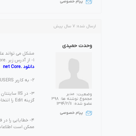
پیام خصوصی
ارسال شده:
7 سال پیش
وحدت حمیدی
مشکل می تواند علل
1- از آدرس زیر .net core و دات نت فریم ورک را دانلود و نصب کنید:
دانلود .net Core
2- به کاربر IIS_IUSERS دسترسی Full بدهید
وضعیت:
مدیر
مجموع نوشته ها:
398
گزینه Edit را انتخاب کنید. سپس گزینه Application pool identity را انتخاب کنید.
عضو شده:
1394/2/11
پیام خصوصی
4- خطایابی را در فایل web.config فعال و لاگ را بررسی کنید.
ممکن است اطلاعات connection string شما صحیح ن